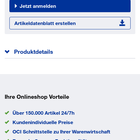
Jetzt anmelden
Artikeldatenblatt erstellen
Produktdetails
Form C mit Spitze und Innensechsrund
Gesamtlänge l
100 mm
Norm
ISO 14585 C
Kopfhöhe k
4 mm
Ihre Onlineshop Vorteile
Kopfdurchmesser dk
11 mm
Durchmesser d
5,5 mm
Über 150.000 Artikel 24/7h
EAN/GTIN
None
Kundenindividuelle Preise
OCI Schnittstelle zu lhrer Warenwirtschaft