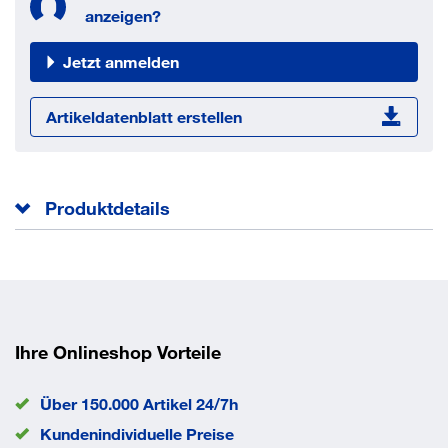
anzeigen?
Jetzt anmelden
Artikeldatenblatt erstellen
Produktdetails
Form F mit Zapfen und Innensechsrund.
Gesamtlänge l
22 mm
Norm
ISO 14585 F
Kopfhöhe k
2.4 mm
Ihre Onlineshop Vorteile
Kopfdurchmesser dk
5.6 mm
Durchmesser d
2,9 mm
Über 150.000 Artikel 24/7h
EAN/GTIN
None
Kundenindividuelle Preise