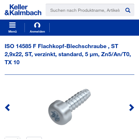
t
t
e
e
x
x
t
t
.
.
s
s
Menü
Anmelden
k
k
i
i
ISO 14585 F Flachkopf-Blechschraube , ST
p
p
2,9x22, ST, verzinkt, standard, 5 µm, Zn5/An/T0,
T
T
o
o
TX 10
C
N
o
a
n
v
t
i
e
g
n
a
t
t
i
o
n