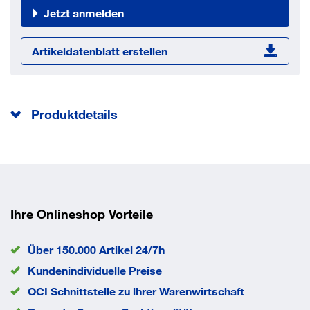
Jetzt anmelden
Artikeldatenblatt erstellen
Produktdetails
Form C mit Spitze und Innnesechsrund.
Gesamtlänge l
60 mm
Norm
ISO 14586 C
Kopfhöhe k
3.15 mm
Ihre Onlineshop Vorteile
Kopfdurchmesser dk
11.3 mm
Durchmesser d
6.3 mm
Über 150.000 Artikel 24/7h
EAN/GTIN
None
Kundenindividuelle Preise
OCI Schnittstelle zu lhrer Warenwirtschaft