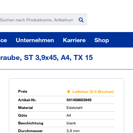
ice
Unternehmen
Karriere
Shop
raube, ST 3,9x45, A4, TX 15
Preis
Lieferbar (2-3 Wochen)
Pas
Artikel-Nr.
541458603945
Material
Edelstahl
Güte
A4
Beschichtung
blank
Sie
Durchmesser
3,9 mm