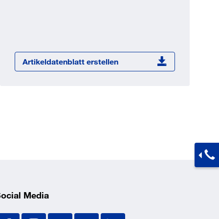
Jetzt registrieren
ber 100.000 Artikel 24/7h
undenindividuelle Preise
CI Schnittstelle zu lhrer
Artikeldatenblatt erstellen
Warenwirtschaft
Barcode-Scanner Funktionalität
Prozess- & Produktberatung
ocial Media