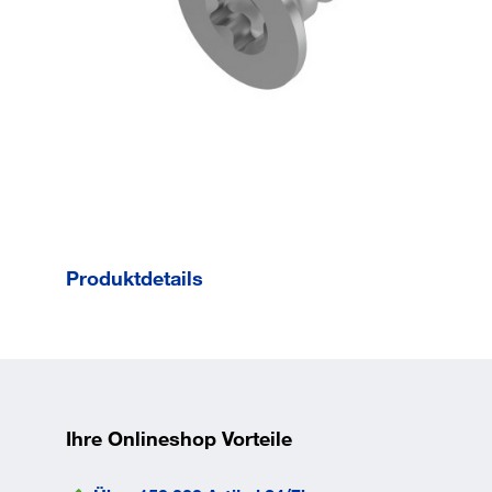
Produktdetails
Form C mit Spitze
und
Innnesechsrund.
Gesamtlänge l
45
mm
Ihre Onlineshop Vorteile
Norm
ISO
14586