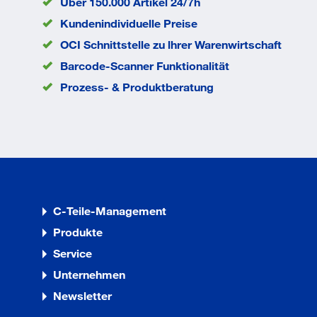
C
Über 150.000 Artikel 24/7h
Kopfhöhe k
2.4
Kundenindividuelle Preise
mm
OCI Schnittstelle zu lhrer Warenwirtschaft
Kopfdurchmesser
7.5
dk
mm
Barcode-Scanner Funktionalität
Durchmesser d
3.9
Prozess- & Produktberatung
mm
EAN/GTIN
None
C-Teile-Management
Produkte
Service
Unternehmen
Newsletter