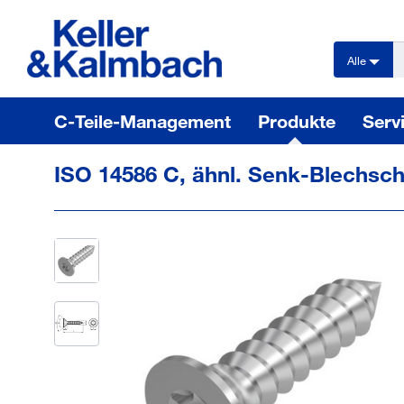
text.skipToContent
text.skipToNavigation
Alle
C-Teile-Management
Produkte
Serv
ISO 14586 C, ähnl. Senk-Blechsch