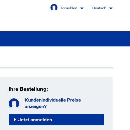
Anmelden
Deutsch
Angemeldet bleiben
Anmelden
Ihre Bestellung:
swort vergessen?
Kundenindividuelle Preise
anzeigen?
Jetzt anmelden
 sind noch kein Kunde