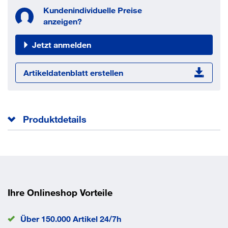
Kundenindividuelle Preise
anzeigen?
Jetzt anmelden
Artikeldatenblatt erstellen
Produktdetails
Mit Schlitz und Ansatz.
Schaftlänge ls
20 mm
Schaftdurchmesser ds
8 mm
Norm
DIN 923
Ihre Onlineshop Vorteile
Kopfhöhe k
3.1 mm
Kopfdurchmesser dk
13 mm
Über 150.000 Artikel 24/7h
Gewindelänge b
9 mm