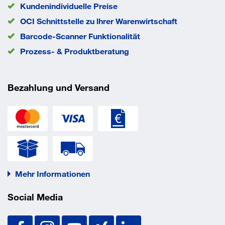
Durchmesser d
Kundenindividuelle Preise
6 mm
EAN/GTIN
None
OCI Schnittstelle zu lhrer Warenwirtschaft
Barcode-Scanner Funktionalität
Prozess- & Produktberatung
Bezahlung und Versand
Mehr Informationen
Social Media