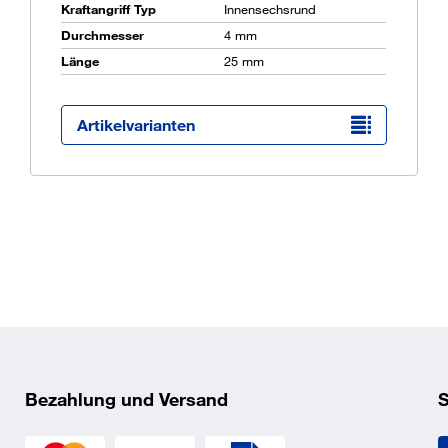
Kraftangriff Typ
Innensechsrund
Durchmesser
4 mm
Länge
25 mm
Ü
K
O
Artikelvarianten
Bezahlung und Versand
S