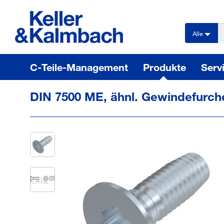
text.skipToContent
text.skipToNavigation
Alle
C-Teile-Management
Produkte
Serv
DIN 7500 ME, ähnl. Gewindefurche