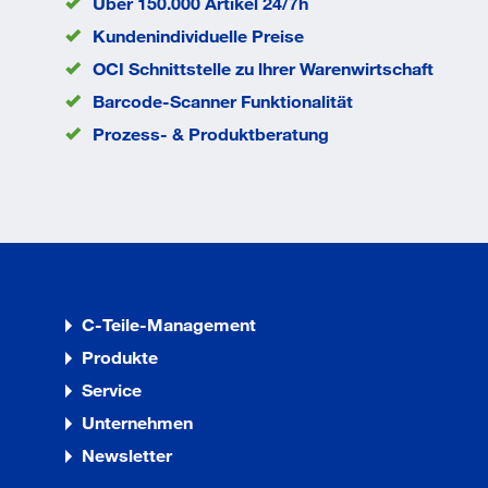
ME
Über 150.000 Artikel 24/7h
Kopfhöhe k
2.7
Kundenindividuelle Preise
mm
OCI Schnittstelle zu lhrer Warenwirtschaft
Kopfdurchmesser
8.4
dk
mm
Barcode-Scanner Funktionalität
Durchmesser d
4
Prozess- & Produktberatung
mm
EAN/GTIN
None
C-Teile-Management
Produkte
Service
Unternehmen
Newsletter