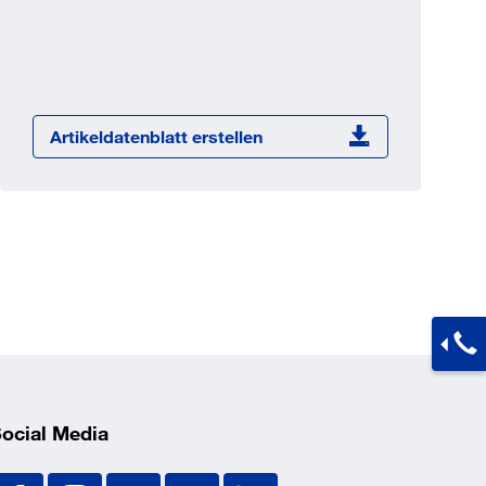
Jetzt registrieren
ber 100.000 Artikel 24/7h
undenindividuelle Preise
CI Schnittstelle zu lhrer
Artikeldatenblatt erstellen
Warenwirtschaft
Barcode-Scanner Funktionalität
Prozess- & Produktberatung
ocial Media