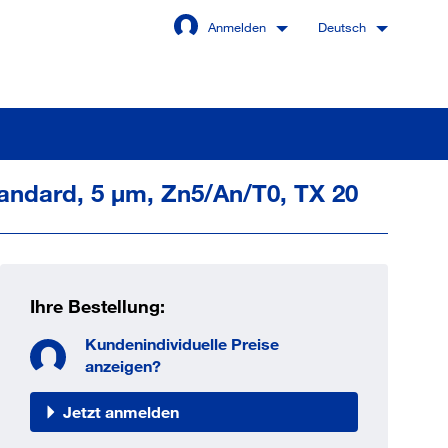
Anmelden
Deutsch
andard, 5 µm, Zn5/An/T0, TX 20
Angemeldet bleiben
Anmelden
Ihre Bestellung:
swort vergessen?
Kundenindividuelle Preise
anzeigen?
Jetzt anmelden
 sind noch kein Kunde