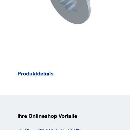
Produktdetails
Form ME-
Senkkopf nach
ISO 7046.
Gesamtlänge l
25
mm
Ihre Onlineshop Vorteile
Norm
DIN
7500