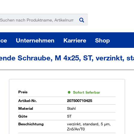
ice
Unternehmen
Karriere
Shop
nde Schraube, M 4x25, ST, verzinkt, st
Preis
Sofort lieferbar
Pas
Artikel-Nr.
207500710425
Material
Stahl
Güte
ST
Beschichtung
verzinkt, standard, 5 µm,
Sie
Zn5/An/T0