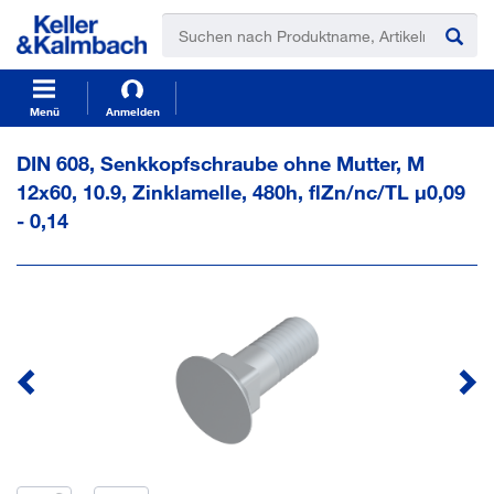
t
t
e
e
x
x
t
t
.
.
s
s
Menü
Anmelden
k
k
i
i
DIN 608, Senkkopfschraube ohne Mutter, M
p
p
12x60, 10.9, Zinklamelle, 480h, flZn/nc/TL µ0,09
T
T
o
o
- 0,14
C
N
o
a
n
v
t
i
e
g
n
a
t
t
i
o
n