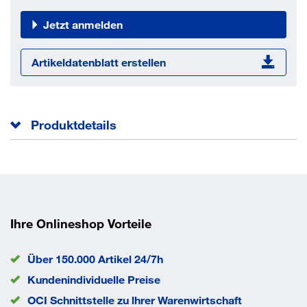
Jetzt anmelden
Artikeldatenblatt erstellen
Produktdetails
Gesamtlänge l
60 mm
Norm
DIN 608
Vierkanthoehe f
11.05 mm
Kopfdurchmesser dk
24.65 mm
Gewindelänge b
30 mm
Ihre Onlineshop Vorteile
Vierkantbreite v
12.7 mm
Durchmesser d
12 mm
Über 150.000 Artikel 24/7h
EAN/GTIN
None
Kundenindividuelle Preise
OCI Schnittstelle zu lhrer Warenwirtschaft