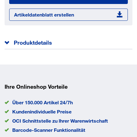
Artikeldatenblatt erstellen
Produktdetails
Gewindelänge b
22 mm
Norm
DIN 938
Durchmesser d
8 mm
Gewindelänge des
8 mm
Einschraubendes bm
Ihre Onlineshop Vorteile
Nennlänge l
30 mm
EAN/GTIN
None
Über 150.000 Artikel 24/7h
Kundenindividuelle Preise
OCI Schnittstelle zu lhrer Warenwirtschaft
Barcode-Scanner Funktionalität