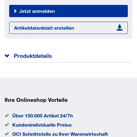
Jetzt anmelden
Artikeldatenblatt erstellen
Produktdetails
Mit Kreuzschlitz.
Gesamtlänge l
12 mm
Norm
ISO 7048
Kopfhöhe k
1.8 mm
Ihre Onlineshop Vorteile
Kopfdurchmesser dk
4.5 mm
Durchmesser d
2.5 mm
Über 150.000 Artikel 24/7h
EAN/GTIN
None
Kundenindividuelle Preise
OCI Schnittstelle zu lhrer Warenwirtschaft