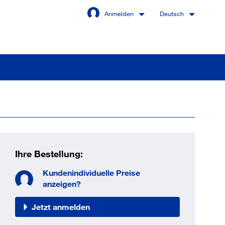
Anmelden
Deutsch
Angemeldet bleiben
Anmelden
Ihre Bestellung:
swort vergessen?
Kundenindividuelle Preise
anzeigen?
Jetzt anmelden
 sind noch kein Kunde