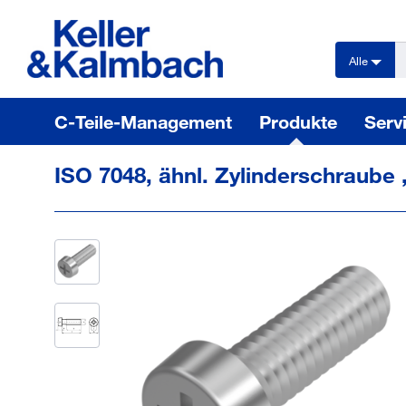
text.skipToContent
text.skipToNavigation
Alle
C-Teile-Management
Produkte
Serv
ISO 7048, ähnl. Zylinderschraube 