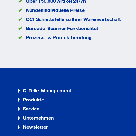
Über 150.000 Artikel 24/7h
mm
Kopfdurchmesser
5.5
Kundenindividuelle Preise
dk
mm
OCI Schnittstelle zu lhrer Warenwirtschaft
Durchmesser d
3
mm
Barcode-Scanner Funktionalität
EAN/GTIN
None
Prozess- & Produktberatung
C-Teile-Management
Produkte
Service
Unternehmen
Newsletter