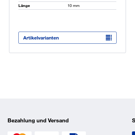
Länge
10 mm
Ü
K
O
Artikelvarianten
Bezahlung und Versand
S