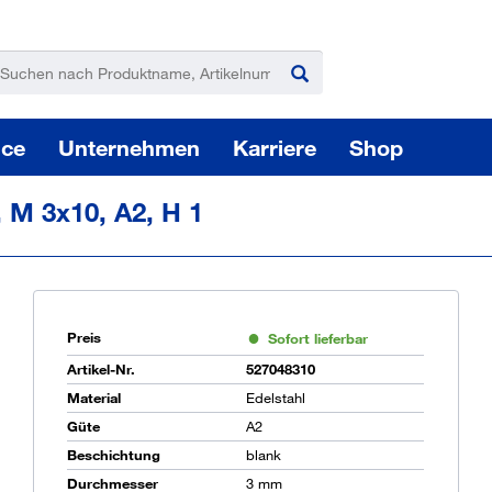
ice
Unternehmen
Karriere
Shop
, M 3x10, A2, H 1
Preis
Sofort lieferbar
Pas
Artikel-Nr.
527048310
Material
Edelstahl
Güte
A2
Beschichtung
blank
Sie
Durchmesser
3 mm