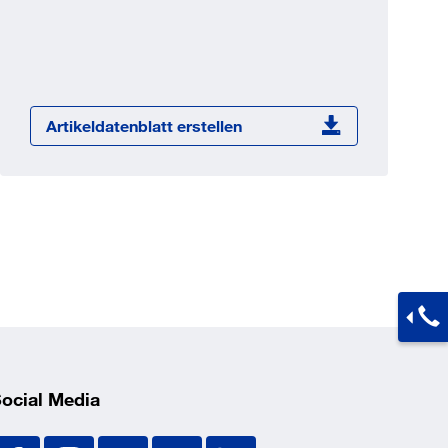
Jetzt registrieren
ber 100.000 Artikel 24/7h
undenindividuelle Preise
CI Schnittstelle zu lhrer
Artikeldatenblatt erstellen
Warenwirtschaft
Barcode-Scanner Funktionalität
Prozess- & Produktberatung
ocial Media