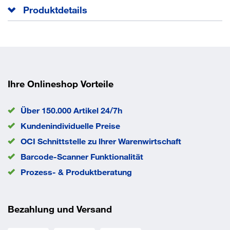
Produktdetails
Holzbohrer mit Zentrierspitze. Geeignet zum Bohren in
Hart- und Weichholz, Spanplatten, funierte Möbel und
Sperrholz. Weitere technische Eigenschaften:
Aufnahmesystem: zylindrische Steckachse
Schneidenlänge: 81 mm
Ihre Onlineshop Vorteile
Gesamtlänge: 125 mm
Über 150.000 Artikel 24/7h
Arbeitslänge
80 mm
Kundenindividuelle Preise
Länge
125 mm
EAN/GTIN
OCI Schnittstelle zu lhrer Warenwirtschaft
0088381178648
Barcode-Scanner Funktionalität
Prozess- & Produktberatung
Bezahlung und Versand