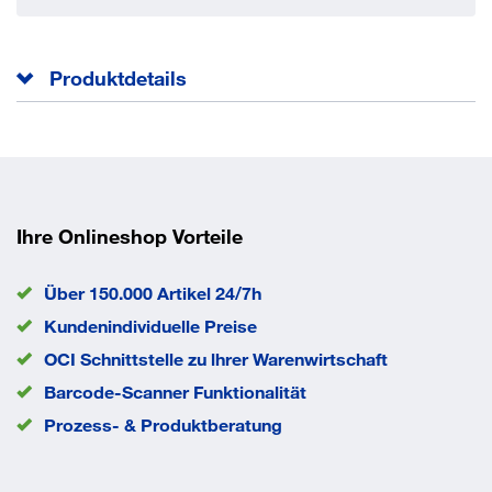
Produktdetails
Weitere technische Eigenschaften:
Bohrer-Ø: 12mm
Aufnahmesystem: SDS-plus
Schaftdurchmesser: 10 mm
Ihre Onlineshop Vorteile
Arbeitslänge
110 mm
Aufnahme
SDS-plus
Über 150.000 Artikel 24/7h
Ø
12 mm
Kundenindividuelle Preise
EAN/GTIN
0088381458627
OCI Schnittstelle zu lhrer Warenwirtschaft
Barcode-Scanner Funktionalität
Prozess- & Produktberatung