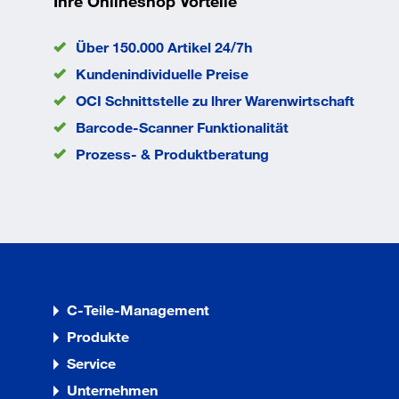
Ihre Onlineshop Vorteile
Breite: 5 mm
Länge: 230 mm
Über 150.000 Artikel 24/7h
Sortiment: Zubehör
Kundenindividuelle Preise
Bohrung
25,4 mm
OCI Schnittstelle zu lhrer Warenwirtschaft
Bohrung
25,4 mm
Barcode-Scanner Funktionalität
Segmenthöhe
7 mm
Prozess- & Produktberatung
Ø
180 mm
EAN/GTIN
0088381188845
C-Teile-Management
Produkte
Service
Unternehmen