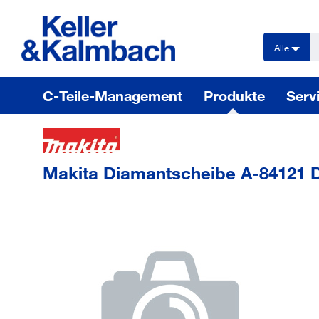
text.skipToContent
text.skipToNavigation
Alle
C-Teile-Management
Produkte
Serv
Makita Diamantscheibe A-84121