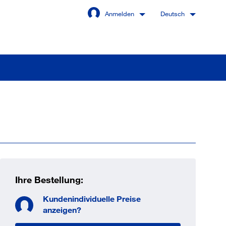
Anmelden
Deutsch
Angemeldet bleiben
Anmelden
swort vergessen?
Ihre Bestellung:
Kundenindividuelle Preise
 sind noch kein Kunde
anzeigen?