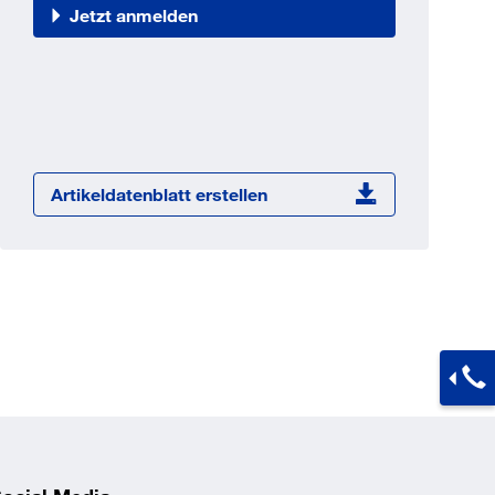
Jetzt registrieren
Jetzt anmelden
ber 100.000 Artikel 24/7h
undenindividuelle Preise
CI Schnittstelle zu lhrer
Warenwirtschaft
Barcode-Scanner Funktionalität
Artikeldatenblatt erstellen
Prozess- & Produktberatung