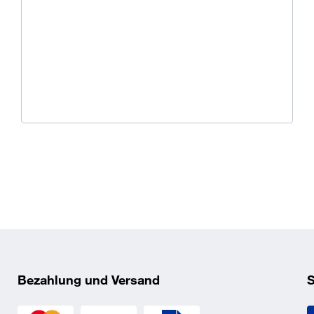
Ü
K
O
irt
gewährleistet optimale
ern hat eine Piqué-Struktur,
ngsaktivität und hinterlässt
Bezahlung und Versand
S
2) als Ärmel- und