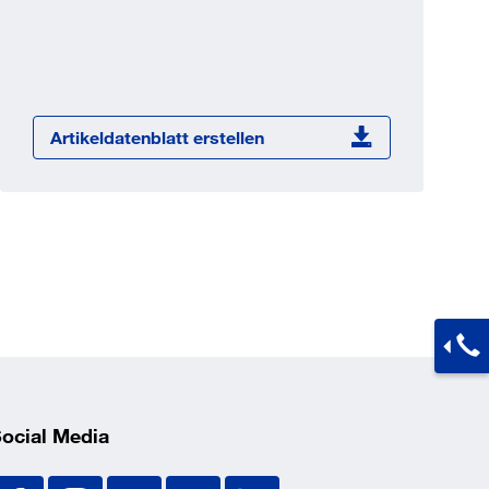
Jetzt registrieren
ber 100.000 Artikel 24/7h
undenindividuelle Preise
CI Schnittstelle zu lhrer
Artikeldatenblatt erstellen
Warenwirtschaft
Barcode-Scanner Funktionalität
Prozess- & Produktberatung
ocial Media