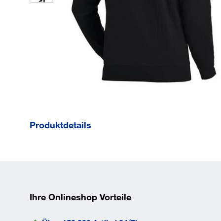
Produktdetails
Aus 95% Baumwolle/5% Polyester, ca. 340 g/m2
Hochwertiges und besonders funktionelles Sweatsh
#7;Körpernahe Passform, der hohe Baumwollanteil 
Pillingwerte, die Innenseite ist nicht angeraut sond
dadurch verfügt das Sweatshirt über eine hohe Atmu
Ihre Onlineshop Vorteile
keine Faserrückstände
#7;Breite und elastische Rippenbündchen (450 g/m