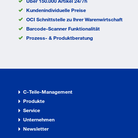
Über 150.000 Artikel 24/7h
Saumabschluss
Kundenindividuelle Preise
Farbe
schwarz
OCI Schnittstelle zu lhrer Warenwirtschaft
Geschlecht
Herren
Barcode-Scanner Funktionalität
Größe
XL
Prozess- & Produktberatung
Material
95% Baumw
Stoffgewicht ca.
340
EAN/GTIN
403064629
C-Teile-Management
Produkte
Service
Unternehmen
Newsletter