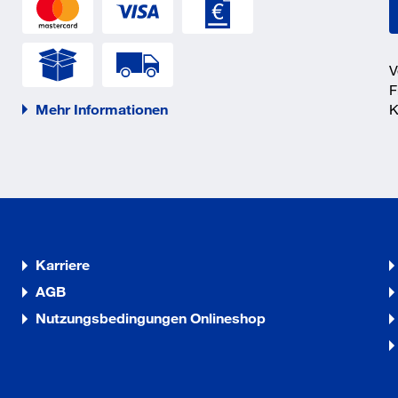
V
F
Mehr Informationen
K
olle/5% Polyester
8567
Karriere
AGB
Nutzungsbedingungen Onlineshop