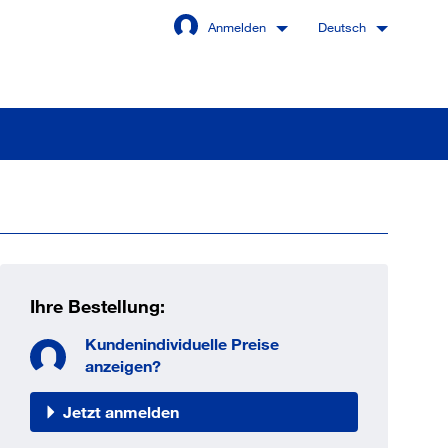
Anmelden
Deutsch
Angemeldet bleiben
Anmelden
Ihre Bestellung:
swort vergessen?
Kundenindividuelle Preise
anzeigen?
Jetzt anmelden
 sind noch kein Kunde