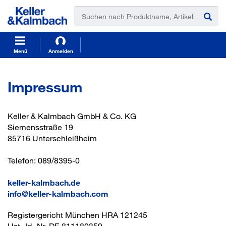
t
t
e
e
x
x
t
t
.
.
s
s
Menü
Anmelden
k
k
i
i
p
p
Impressum
T
T
o
o
C
N
Keller & Kalmbach GmbH & Co. KG
o
a
Siemensstraße 19
n
v
85716 Unterschleißheim
t
i
e
g
n
a
Telefon: 089/8395-0
t
t
i
keller-kalmbach.de
o
info@keller-kalmbach.com
n
Registergericht München HRA 121245
Ust.-Id.-Nr. DE 811180359