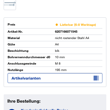
Preis
Lieferbar (6-8 Werktage)
Artikel-Nr.
6207166071545
Material
nicht rostender Stahl A4
Güte
A4
Beschichtung
blk
Bohrernenndurchmesser d0
10 mm
Anschlussgewinde
M 8
Nutzlänge
195 mm
Artikelvarianten
Ihre Bestellung: