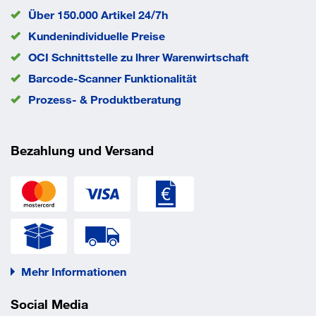
gründlich zu reinigen. Montage nur mit
Über 150.000 Artikel 24/7h
Drehmomentschlüssel zugelassen.
Kundenindividuelle Preise
Vorteile
OCI Schnittstelle zu lhrer Warenwirtschaft
Barcode-Scanner Funktionalität
- spreizdruckfreie Befestigung ermöglicht geringe
Prozess- & Produktberatung
Abstände
- auch für die Verwendung handelsüblicher
Bezahlung und Versand
Gewindestangen mit Werksprüfung 3.1 zugelassen.
Mehr Informationen
Social Media