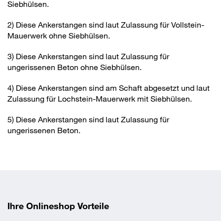
nicht im Preis der Ankerstangen enthalten.
Haupteinsatzgebiete sind Metallkonstruktionen,
Siebhülsen.
Europäischen Technischen Bewertung ETA-13/0909 zur
Fassadenunterkonstruktionen sowie Befestigungen in der
Declaration_Of_Performance_626951050_MK
gesamten Haustechnik.
2) Diese Ankerstangen sind laut Zulassung für Vollstein-
Verankerung in Mauerwerk
T VMU-A 10- 50_150 vzGewindes_1.pdf
Mauerwerk ohne Siebhülsen.
Europäischen Technischen Bewertung
Zulassung_626951050_MKT VMU-A 10-
3) Diese Ankerstangen sind laut Zulassung für
50_150 vzGewindes_1.pdf
ungerissenen Beton ohne Siebhülsen.
ETA-11/0514 für nachträglichen Bewehrungsanschluss
mit VMU plus
4) Diese Ankerstangen sind am Schaft abgesetzt und laut
Zulassung für Lochstein-Mauerwerk mit Siebhülsen.
Eigenschaften
5) Diese Ankerstangen sind laut Zulassung für
ungerissenen Beton.
In Verbindung mit FAKKT VMU Injektionsmörtel ergibt sich
eine spreizdruckfreie Verankerung in Beton-, Voll- und
Lochsteinen für geringe Achs- und Randabstände.
Montageanweisung
Ihre Onlineshop Vorteile
Die Bohrlöcher sind mit Ausbläser und Reinigungsbürste