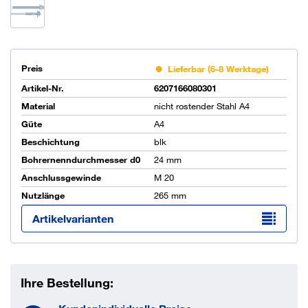
Preis
Lieferbar (6-8 Werktage)
Artikel-Nr.
6207166080301
Material
nicht rostender Stahl A4
Güte
A4
Beschichtung
blk
Bohrernenndurchmesser d0
24 mm
Anschlussgewinde
M 20
Nutzlänge
265 mm
Artikelvarianten
Ihre Bestellung: