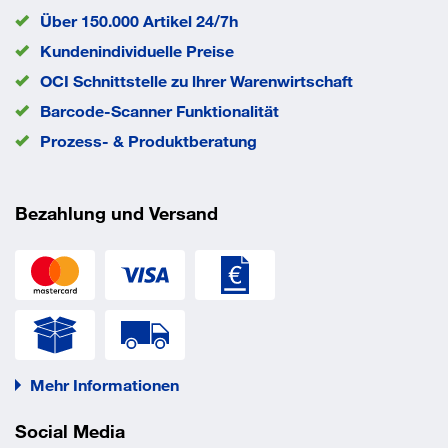
gründlich zu reinigen. Montage nur mit
Über 150.000 Artikel 24/7h
Drehmomentschlüssel zugelassen.
Kundenindividuelle Preise
Vorteile
OCI Schnittstelle zu lhrer Warenwirtschaft
Barcode-Scanner Funktionalität
- spreizdruckfreie Befestigung ermöglicht geringe
Prozess- & Produktberatung
Abstände
- auch für die Verwendung handelsüblicher
Bezahlung und Versand
Gewindestangen mit Werksprüfung 3.1 zugelassen.
Mehr Informationen
Social Media