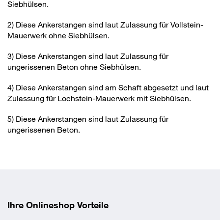
nicht im Preis der Ankerstangen enthalten.
Haupteinsatzgebiete sind Metallkonstruktionen,
Siebhülsen.
Europäischen Technischen Bewertung ETA-13/0909 zur
Fassadenunterkonstruktionen sowie Befestigungen in der
Zulassung_626951050_MKT VMU-A 10-
gesamten Haustechnik.
2) Diese Ankerstangen sind laut Zulassung für Vollstein-
Verankerung in Mauerwerk
50_150 vzGewindes_1.pdf
Mauerwerk ohne Siebhülsen.
Europäischen Technischen Bewertung
Declaration_Of_Performance_626951050_MK
3) Diese Ankerstangen sind laut Zulassung für
T VMU-A 10- 50_150 vzGewindes_1.pdf
ungerissenen Beton ohne Siebhülsen.
ETA-11/0514 für nachträglichen Bewehrungsanschluss
mit VMU plus
4) Diese Ankerstangen sind am Schaft abgesetzt und laut
Zulassung für Lochstein-Mauerwerk mit Siebhülsen.
Eigenschaften
5) Diese Ankerstangen sind laut Zulassung für
ungerissenen Beton.
In Verbindung mit FAKKT VMU Injektionsmörtel ergibt sich
eine spreizdruckfreie Verankerung in Beton-, Voll- und
Lochsteinen für geringe Achs- und Randabstände.
Montageanweisung
Ihre Onlineshop Vorteile
Die Bohrlöcher sind mit Ausbläser und Reinigungsbürste