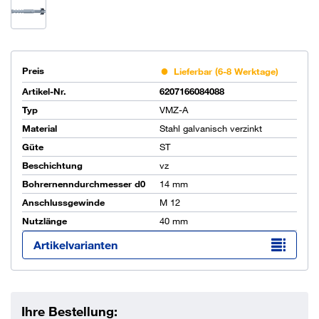
Preis
Lieferbar (6-8 Werktage)
Artikel-Nr.
6207166084088
Typ
VMZ-A
Material
Stahl galvanisch verzinkt
Güte
ST
Beschichtung
vz
Bohrernenndurchmesser d0
14 mm
Anschlussgewinde
M 12
Nutzlänge
40 mm
Artikelvarianten
Ihre Bestellung: