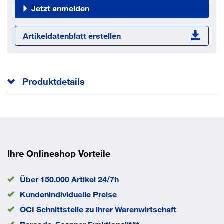
Jetzt anmelden
Artikeldatenblatt erstellen
Produktdetails
Extra stabile Ausführung zur maschinellen Reinigung
besonders tiefer Bohrlöcher
Edelstahlbesatz für lange Lebensdauer
EAN/GTIN
4043315094551
Ihre Onlineshop Vorteile
Über 150.000 Artikel 24/7h
Eigenschaften
Kundenindividuelle Preise
Anschlussgewinde M8
OCI Schnittstelle zu lhrer Warenwirtschaft