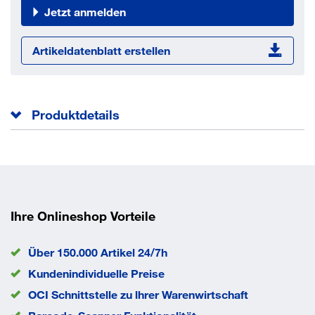
Jetzt anmelden
Artikeldatenblatt erstellen
Produktdetails
Extra stabile Ausführung zur maschinellen Reinigung
besonders tiefer Bohrlöcher
Edelstahlbesatz für lange Lebensdauer
EAN/GTIN
4043315094759
Ihre Onlineshop Vorteile
Über 150.000 Artikel 24/7h
Eigenschaften
Kundenindividuelle Preise
Anschlussgewinde M8
OCI Schnittstelle zu lhrer Warenwirtschaft