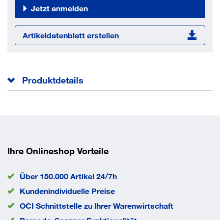
Jetzt anmelden
Artikeldatenblatt erstellen
Produktdetails
Der Nageldübel ND besteht aus hochwertigem Polyamid,
ist
alterungs-, witterungs- und temperaturbeständig von -
40°C bis
Ihre Onlineshop Vorteile
80°C. Das System ist vormontiert mit einer galvanisch
verzinkten
Über 150.000 Artikel 24/7h
Nagelschraube und gegen vorzeitiges Aufspreizen
Kundenindividuelle Preise
gesichert. Durch
OCI Schnittstelle zu lhrer Warenwirtschaft