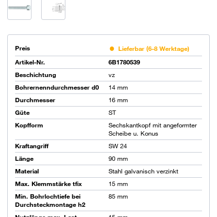
Preis
Lieferbar (6-8 Werktage)
Artikel-Nr.
6B1780539
Beschichtung
vz
Bohrernenndurchmesser d0
14 mm
Durchmesser
16 mm
Güte
ST
Kopfform
Sechskantkopf mit angeformter
Scheibe u. Konus
Kraftangriff
SW 24
Länge
90 mm
Material
Stahl galvanisch verzinkt
Max. Klemmstärke tfix
15 mm
Min. Bohrlochtiefe bei
85 mm
Durchsteckmontage h2