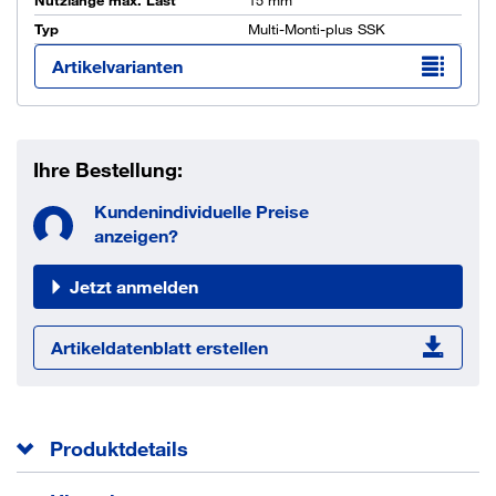
Nutzlänge max. Last
15 mm
Typ
Multi-Monti-plus SSK
Artikelvarianten
Ihre Bestellung:
Kundenindividuelle Preise
anzeigen?
Jetzt anmelden
Artikeldatenblatt erstellen
Produktdetails
Der Schraubanker MULTI-MONTI®-plus (MMS-plus) ist