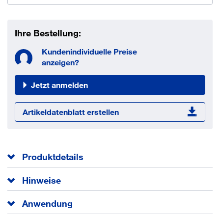
Ihre Bestellung:
Kundenindividuelle Preise
anzeigen?
Jetzt anmelden
Artikeldatenblatt erstellen
Produktdetails
Min. Einschraubtiefe
11 mm
Hinweise
EAN/GTIN
4043315110879
Für die Montage Setzwerkzeug Typ E-SW verwenden.
Anwendung
Bauaufsichtlich zugelassen
Die MKT Einschlaganker E dienen zur Befestigung