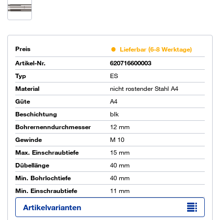
Preis
Lieferbar (6-8 Werktage)
Artikel-Nr.
620716600003
Typ
ES
Material
nicht rostender Stahl A4
Güte
A4
Beschichtung
blk
Bohrernenndurchmesser
12 mm
Gewinde
M 10
Max. Einschraubtiefe
15 mm
Dübellänge
40 mm
Min. Bohrlochtiefe
40 mm
Min. Einschraubtiefe
11 mm
Artikelvarianten