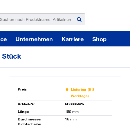
ice
Unternehmen
Karriere
Shop
 Stück
Preis
Lieferbar (6-8
Werktage)
Pas
Artikel-Nr.
6B3886426
Länge
150 mm
Durchmesser
16 mm
Sie
Dichtscheibe