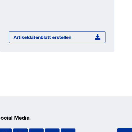
Jetzt registrieren
ber 100.000 Artikel 24/7h
undenindividuelle Preise
CI Schnittstelle zu lhrer
Artikeldatenblatt erstellen
Warenwirtschaft
Barcode-Scanner Funktionalität
Prozess- & Produktberatung
ocial Media