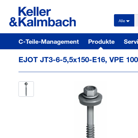
text.skipToContent
text.skipToNavigation
Alle
C-Teile-Management
Produkte
Serv
EJOT JT3-6-5,5x150-E16, VPE 100