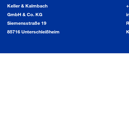
Keller & Kalmbach
+
GmbH & Co. KG
i
Siemensstraße 19
R
85716 Unterschleißheim
K