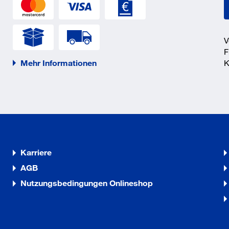
_5_4.pdf
V
F
Mehr Informationen
K
_5_1.pdf
_5_3.pdf
Karriere
_5_5.pdf
AGB
Nutzungsbedingungen Onlineshop