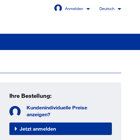
Anmelden
Deutsch
Angemeldet bleiben
Anmelden
Ihre Bestellung:
swort vergessen?
Kundenindividuelle Preise
anzeigen?
Jetzt anmelden
 sind noch kein Kunde