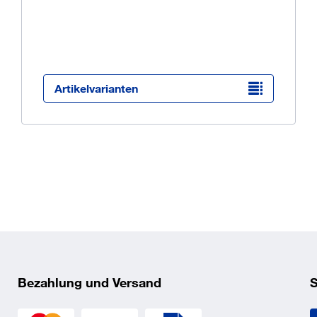
Ü
K
O
Artikelvarianten
f
erkonstruktionen 1,5 – 4 mm
f
ndwichelementen auf Stahlunterkonstruktionen 1,5 – 4 mm
_5_2.pdf
Bezahlung und Versand
S
_5_6.pdf