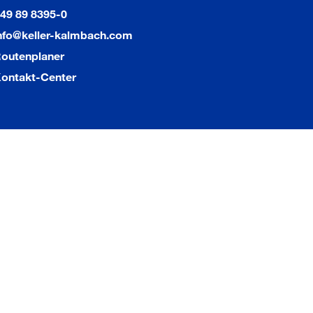
49 89 8395-0
nfo@keller-kalmbach.com
outenplaner
ontakt-Center