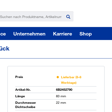
ice
Unternehmen
Karriere
Shop
tück
Preis
Lieferbar (6-8
Werktage)
Pas
Artikel-Nr.
6B2452790
Länge
83 mm
Durchmesser
22 mm
Sie
Dichtscheibe