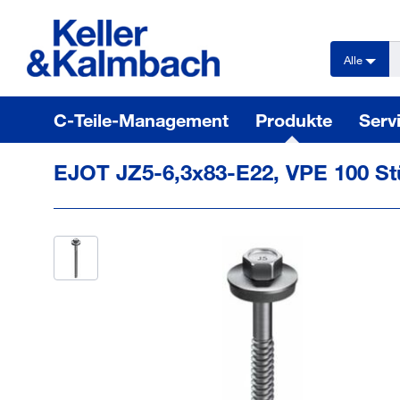
text.skipToContent
text.skipToNavigation
Alle
C-Teile-Management
Produkte
Serv
EJOT JZ5-6,3x83-E22, VPE 100 S