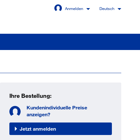
Anmelden
Deutsch
Angemeldet bleiben
Anmelden
Ihre Bestellung:
swort vergessen?
Kundenindividuelle Preise
anzeigen?
Jetzt anmelden
 sind noch kein Kunde