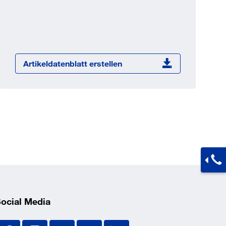
Jetzt registrieren
ber 100.000 Artikel 24/7h
undenindividuelle Preise
CI Schnittstelle zu lhrer
Artikeldatenblatt erstellen
Warenwirtschaft
Barcode-Scanner Funktionalität
Prozess- & Produktberatung
ocial Media