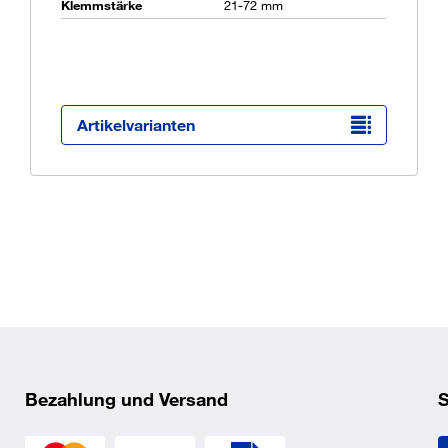
Klemmstärke
21-72 mm
Ü
K
O
Artikelvarianten
helementen auf Stahlunterkonstruktionen bis S 355 (ST 52)
3_3.pdf
5 und 6,3 mm geeignet
Bezahlung und Versand
S
3_2.pdf