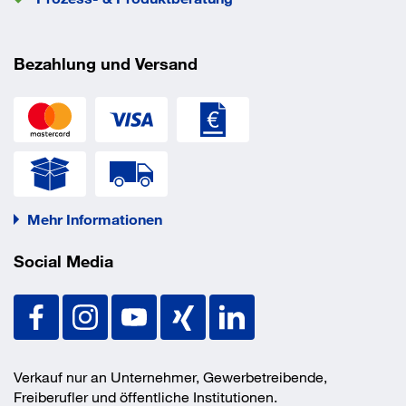
keine Gleitmittelzusätze und ist somit ideal geeignet für
Direktverschraubungen
Bezahlung und Versand
in Kunststoffe.
Mehr Informationen
Social Media
Verkauf nur an Unternehmer, Gewerbetreibende,
Freiberufler und öffentliche Institutionen.