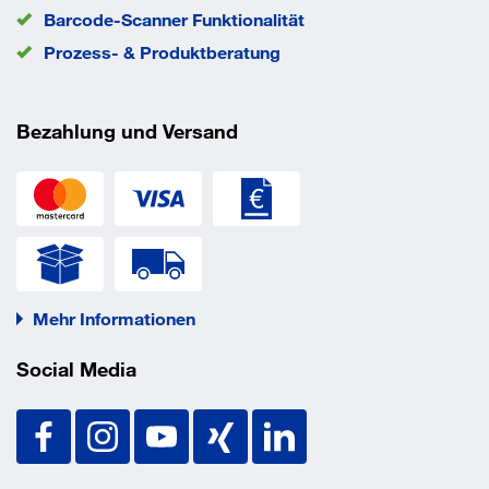
Barcode-Scanner Funktionalität
EAN/GTIN
4048962431131
Prozess- & Produktberatung
Eigenschaften
Bezahlung und Versand
Werkstoff: Polyurethan-Hartschaum, silikonfrei
Rohdichte: 80 o. 120kg/m³
Diffusionswiderstand: 7000µ
Druckfestigkeit: 0,67-0,75mPa
Mehr Informationen
Wärmeleitfähigkeit (bei 0°C):0,024-0,026W/mK
Social Media
Verschlußschraube: Linsenschraube mit
Schlitz-/Kreuzschlitzkombination
Temperaturbereich: -45°C bis +105°C