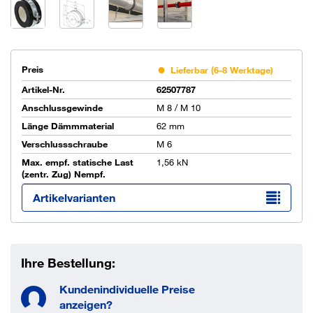
Preis
Lieferbar (6-8 Werktage)
Artikel-Nr.
62507787
Anschlussgewinde
M 8 / M 10
Länge Dämmmaterial
62 mm
Verschlussschraube
M 6
Max. empf. statische Last
1,56 kN
(zentr. Zug) Nempf.
Artikelvarianten
Ihre Bestellung:
Kundenindividuelle Preise
anzeigen?