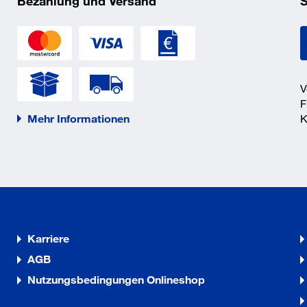
Bezahlung und Versand
S
hl für die Installation im
3271
V
F
Mehr Informationen
K
Karriere
AGB
Nutzungsbedingungen Onlineshop