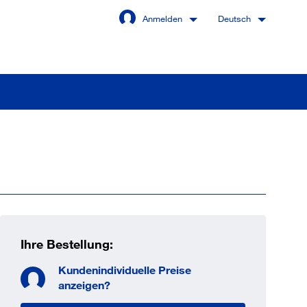
Anmelden
Deutsch
Angemeldet bleiben
Anmelden
swort vergessen?
Ihre Bestellung:
Kundenindividuelle Preise
 sind noch kein Kunde
anzeigen?