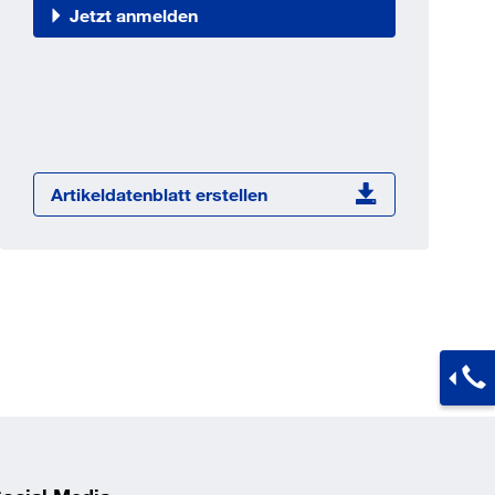
Jetzt registrieren
Jetzt anmelden
ber 100.000 Artikel 24/7h
undenindividuelle Preise
CI Schnittstelle zu lhrer
Warenwirtschaft
Barcode-Scanner Funktionalität
Artikeldatenblatt erstellen
Prozess- & Produktberatung