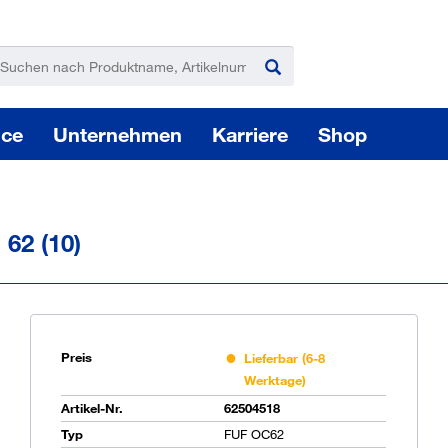
ice
Unternehmen
Karriere
Shop
62 (10)
Pas
Preis
Lieferbar (6-8
Werktage)
Artikel-Nr.
62504518
Sie
Typ
FUF OC62