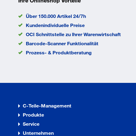
Ihre Onlineshop Vorteile
Versionen aus feuerverzinktem und nicht rostendem Sta
Freien und in hochkorrosiver Umgebung.
Über 150.000 Artikel 24/7h
EAN/GTIN
404896206
Kundenindividuelle Preise
OCI Schnittstelle zu lhrer Warenwirtschaft
Barcode-Scanner Funktionalität
Prozess- & Produktberatung
C-Teile-Management
Produkte
Service
Unternehmen