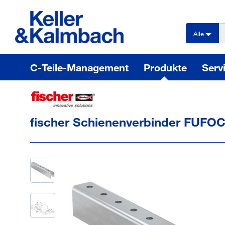
text.skipToContent
text.skipToNavigation
Alle
C-Teile-Management
Produkte
Serv
fischer Schienenverbinder FUFOC 