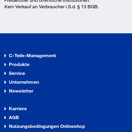
Kein Verkauf an Verbraucher i.S.d. § 13 BGB.
Hohe Rutschfestigkeit
Hinterlassen keine Kratzer oder Flecken auf der
Oberfläche
Dämpfen Vibrationen und Geräusche
Bleiben weich und flexibel
C-Teile-Management
Produkte
Service
Unternehmen
Newsletter
Karriere
AGB
Nutzungsbedingungen Onlineshop