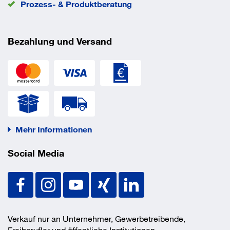
verwenden, um Ihr Produkt vor Dellen, Abnutzung und
Prozess- & Produktberatung
Beschädigung zu schützen sowie Vibrationen und
Geräusche zu dämpfen. Als rutschfeste Gerätefüße auf
der Unterseite kleiner Geräte anzubringen. Zum Schutz
Bezahlung und Versand
von Oberflächen vor Kratzern, Beschädigungen und
Dellen. Ideal für elektronische Geräte, wie Mobil- und
Festnetztelefone, Elektronikschränke, Tastaturen,
Fußpedale, Waagen, Uhren, Lautsprecher, Stereoanlagen,
DVD Player und Computer.
Breite
19 mm
Farbe
transparent
Mehr Informationen
EAN/GTIN
00021200238734
Social Media
Eigenschaften
Aus Polyurethan, frei von Weichmachern
Verkauf nur an Unternehmer, Gewerbetreibende,
Leicht anzubringen dank 3M™ Haftklebstoff
Freiberufler und öffentliche Institutionen.