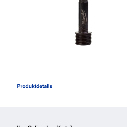
Produktdetails
Bezeichnung:
Draw Bolt 11.1
Modellvariante
mm - 1 pc
Packungsgröße
1
EAN/GTIN
045242311774