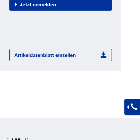
Jetzt registrieren
Jetzt anmelden
ber 100.000 Artikel 24/7h
undenindividuelle Preise
CI Schnittstelle zu lhrer
Warenwirtschaft
Barcode-Scanner Funktionalität
Artikeldatenblatt erstellen
Prozess- & Produktberatung