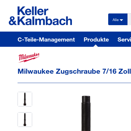
text.skipToContent
text.skipToNavigation
Alle
C-Teile-Management
Produkte
Serv
Milwaukee Zugschraube 7/16 Zoll