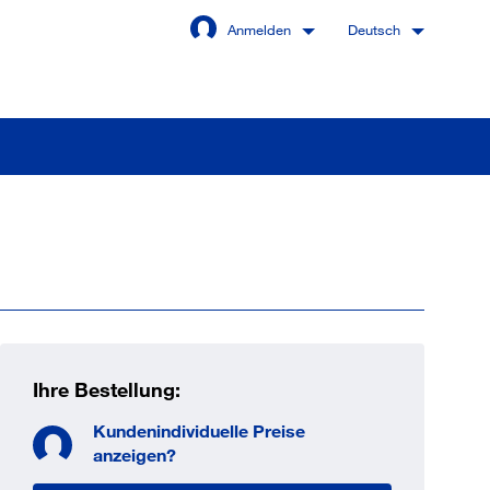
Anmelden
Deutsch
Angemeldet bleiben
Anmelden
swort vergessen?
Ihre Bestellung:
Kundenindividuelle Preise
 sind noch kein Kunde
anzeigen?