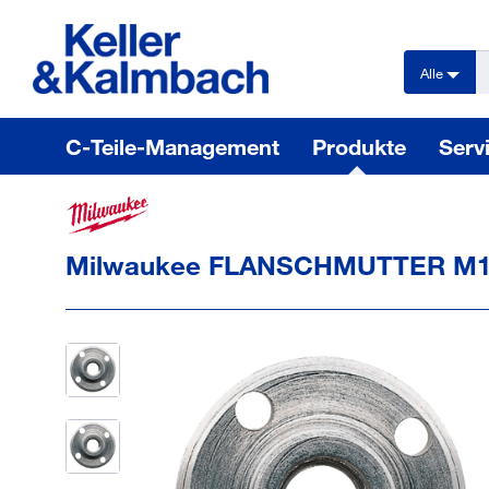
text.skipToContent
text.skipToNavigation
Alle
C-Teile-Management
Produkte
Serv
Milwaukee FLANSCHMUTTER M