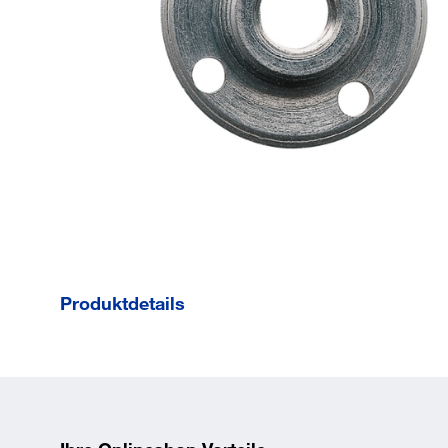
Produktdetails
¹ Nur für AGV 16-180
QXC.
Für WS 2300.
Bezeichnung:
115 mm - 230