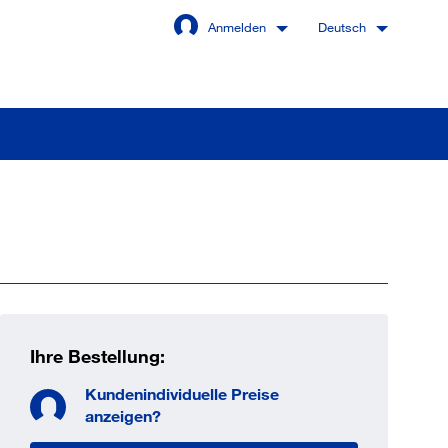
Anmelden
Deutsch
Angemeldet bleiben
Anmelden
swort vergessen?
Ihre Bestellung:
Kundenindividuelle Preise
 sind noch kein Kunde
anzeigen?