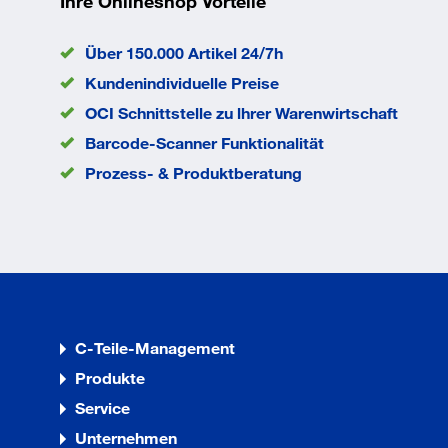
Ihre Onlineshop Vorteile
Modellvariante
mm
Packungsgröße
1
Über 150.000 Artikel 24/7h
EAN/GTIN
4002395313105
Kundenindividuelle Preise
OCI Schnittstelle zu lhrer Warenwirtschaft
Barcode-Scanner Funktionalität
Prozess- & Produktberatung
C-Teile-Management
Produkte
Service
Unternehmen