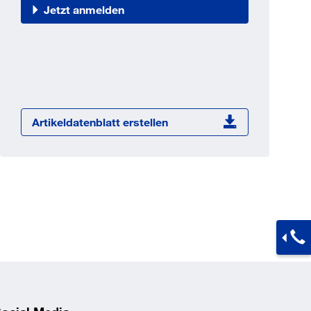
Jetzt registrieren
Jetzt anmelden
ber 100.000 Artikel 24/7h
undenindividuelle Preise
CI Schnittstelle zu lhrer
Warenwirtschaft
Barcode-Scanner Funktionalität
Artikeldatenblatt erstellen
Prozess- & Produktberatung