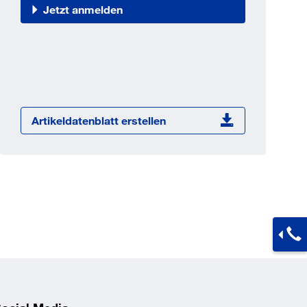
Jetzt registrieren
Jetzt anmelden
ber 100.000 Artikel 24/7h
undenindividuelle Preise
CI Schnittstelle zu lhrer
Warenwirtschaft
Barcode-Scanner Funktionalität
Artikeldatenblatt erstellen
Prozess- & Produktberatung