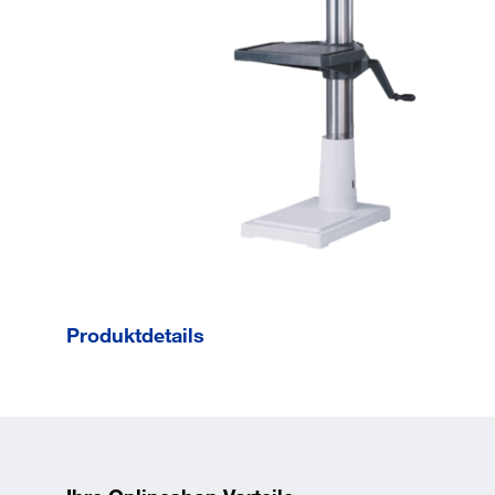
Produktdetails
Eigenschaften
Alzmetall Tischbohrmaschine ALZSTAR 30/S. Präzise
Stufenlose Drehzahleinstellung mit digitaler LED-Anz