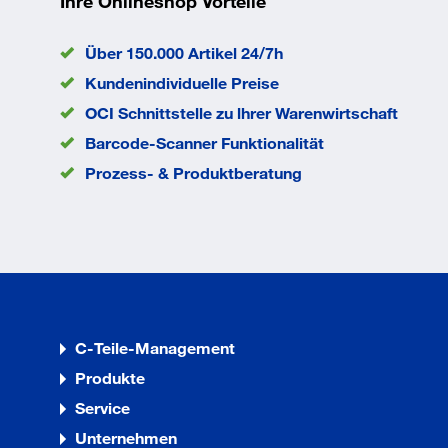
Ihre Onlineshop Vorteile
Wendeschalter für Rechts-/Linkslauf. Pilzdruckschalte
Motorschutzschalter. Anschlussstecker fertig montiert
Über 150.000 Artikel 24/7h
elektrischer Absicherung. Schutzklasse IP 54. Säul
Kundenindividuelle Preise
OCI Schnittstelle zu lhrer Warenwirtschaft
Barcode-Scanner Funktionalität
Prozess- & Produktberatung
C-Teile-Management
Produkte
Service
Unternehmen