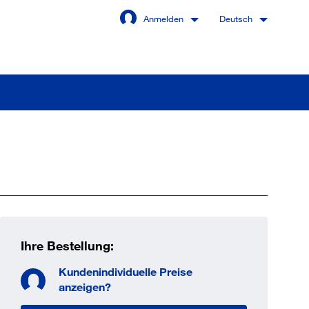
Anmelden
Deutsch
Angemeldet bleiben
Anmelden
swort vergessen?
Ihre Bestellung:
Kundenindividuelle Preise
 sind noch kein Kunde
anzeigen?