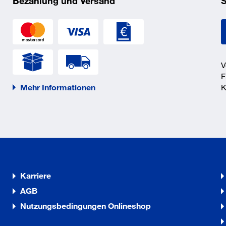
Bezahlung und Versand
S
r (verrastend) für NOT-AUS.
. Spindelschutz mit
endurchmesser 115 mm.
V
F
Mehr Informationen
K
Karriere
AGB
Nutzungsbedingungen Onlineshop