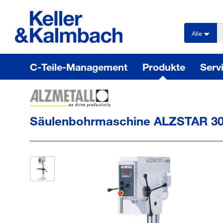
text.skipToContent
text.skipToNavigation
Alle
C-Teile-Management
Produkte
Serv
Säulenbohrmaschine ALZSTAR 3