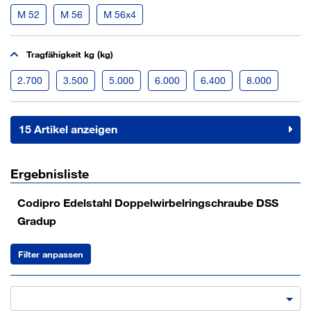
M 52
M 56
M 56x4
Tragfähigkeit kg (kg)
2.700
3.500
5.000
6.000
6.400
8.000
15 Artikel anzeigen
Ergebnisliste
Codipro Edelstahl Doppelwirbelringschraube DSS
Gradup
Filter anpassen