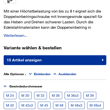
Mit einer Höchstbelastung von bis zu 8 t eignet sich die
Doppelwirbelringschraube mit Innengewinde speziell für
das Heben und Drehen schwerer Lasten. Durch die
Edelstahlmaterialien kann der Doppelwirbelring in
feuchter, korrosiver, chemischer und maritimer Umgebung
Weiterlesen...
verwendet werden. Der Schäkel der Ringschraube hat
eien sehr breite Durchführung.
Variante wählen & bestellen
Hinweise: Bei dauerhafter Befestigung Gewinde durch
Verkleben sichern.
15 Artikel anzeigen
Eigenschaften: Metrisches Gewinde: von M 30 bis M 56
als Standard für Ladungen von 3,5 t bis 8 t. 360° drehbar
Alle Optionen
:
Einblenden
Ausblenden
unter Last. Öse 180° selbstausrichtend. Sicherheitsfaktor
4. Anzugsmoment eingraviert.
Gewindedurchmesser
Vorteile: - dreht sich im festgeschraubten Zustand in
Lastrichtung
M 24
M 30
M 33
M 36
M 36x3
M 39
- Anzugsmoment eingraviert
M 42
M 42x3
M 45
M 48
M 48x3
M 49x4
- große Öffnung des Schäkels