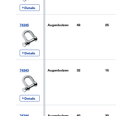
Details
74345
Augenbolzen
48
25
Details
74343
Augenbolzen
32
16
Details
74344
Augenbolzen
40
20