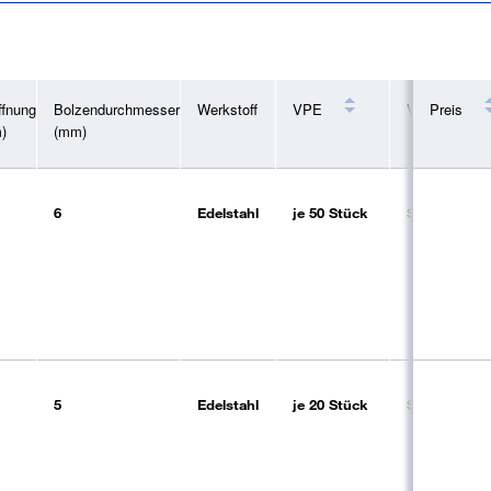
ffnung
Bolzendurchmesser
Werkstoff
VPE
Verfügbarkeit
Preis
)
(mm)
6
Edelstahl
je
50 Stück
Sofort liefer
5
Edelstahl
je
20 Stück
Sofort liefer