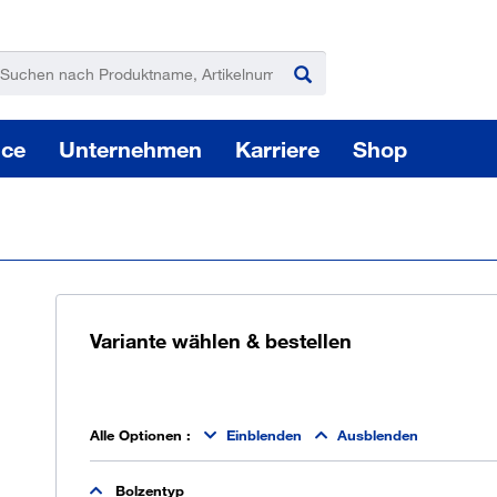
ice
Unternehmen
Karriere
Shop
Variante wählen & bestellen
Pas
Elektro-, Akku-, Druckluftwerkzeuge
Alle Optionen
:
Einblenden
Ausblenden
Sie
Bolzentyp