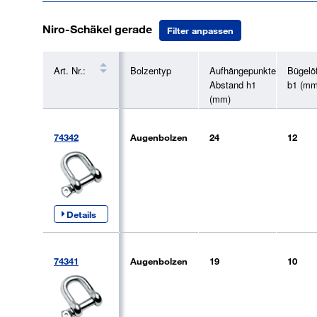
Niro-Schäkel gerade
Filter anpassen
Art. Nr.:
Bolzentyp
Aufhängepunkte
Bügelö
Abstand h1
b1 (mm
(mm)
74342
Augenbolzen
24
12
Details
74341
Augenbolzen
19
10