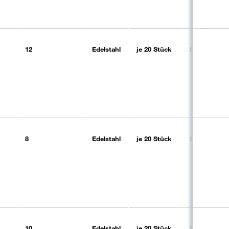
12
Edelstahl
je
20 Stück
Sofort liefer
8
Edelstahl
je
20 Stück
Sofort liefer
10
Edelstahl
je
20 Stück
Sofort liefer