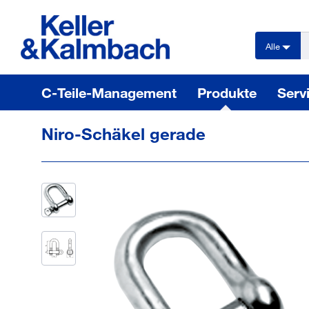
text.skipToContent
text.skipToNavigation
Alle
C-Teile-Management
Produkte
Serv
Niro-Schäkel gerade