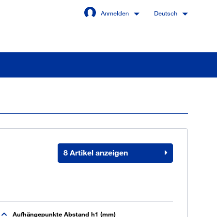
Anmelden
Deutsch
Angemeldet bleiben
Anmelden
8 Artikel anzeigen
swort vergessen?
 sind noch kein Kunde
Aufhängepunkte Abstand h1 (mm)