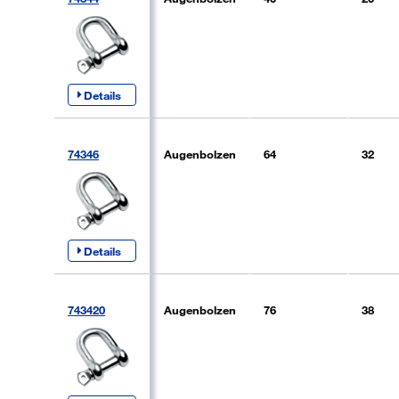
Details
74346
Augenbolzen
64
32
Details
743420
Augenbolzen
76
38