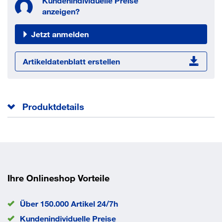
Kundenindividuelle Preise
anzeigen?
Jetzt anmelden
Artikeldatenblatt erstellen
Produktdetails
Maß d
18 mm
Maß h
32.2 mm
Maß b
30 mm
Norm
DIN 3015 1
Maß l
42 mm
Ihre Onlineshop Vorteile
Maß e
26 mm
Maß s
0.8 mm
Über 150.000 Artikel 24/7h
EAN/GTIN
None
Kundenindividuelle Preise