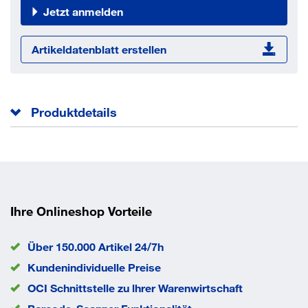
Jetzt anmelden
Artikeldatenblatt erstellen
Produktdetails
Oberfläche
vz
Material
ST
Maß L2
10 mm
PN bar
400
EAN/GTIN
4039934673161
Ihre Onlineshop Vorteile
Über 150.000 Artikel 24/7h
Kundenindividuelle Preise
OCI Schnittstelle zu lhrer Warenwirtschaft