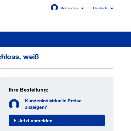
Anmelden
Deutsch
hloss, weiß
Angemeldet bleiben
Anmelden
Ihre Bestellung:
swort vergessen?
Kundenindividuelle Preise
anzeigen?
Jetzt anmelden
 sind noch kein Kunde