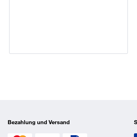
Ü
K
O
Bezahlung und Versand
S