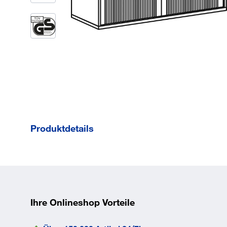
Produktdetails
Modulares Schranksystem mit variablen
Stellmöglichkeiten
Optimale Raumnutzung
Dreischicht-Feinspanplatte mit
Ihre Onlineshop Vorteile
Melaminharz-Beschichtung nach DIN
68765