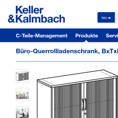
text.skipToContent
text.skipToNavigation
Alle
C-Teile-Management
Produkte
Serv
Büro-Querrollladenschrank, BxTx