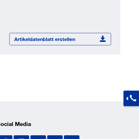
Jetzt registrieren
ber 100.000 Artikel 24/7h
undenindividuelle Preise
CI Schnittstelle zu lhrer
Artikeldatenblatt erstellen
Warenwirtschaft
Barcode-Scanner Funktionalität
Prozess- & Produktberatung
ocial Media