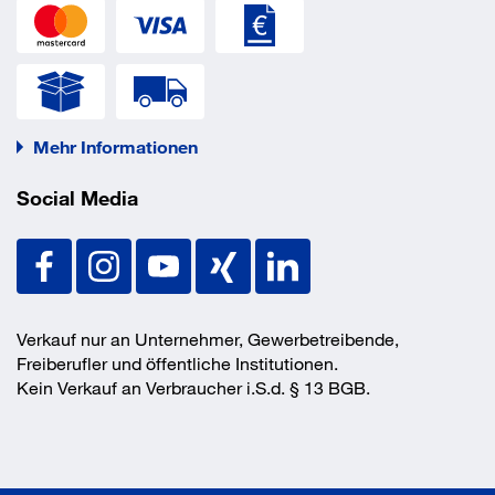
Abmessung Höhe
1152 mm
Abmessung Tiefe
425 mm
Anlieferung
teilmontiert
Anzahl Böden
2x2 Stück
Ausführung Schloss
Zylinderschloss
Farbe Front
silber
Mehr Informationen
Farbe Korpus
weiß
Material
Spanplatte/Kunststoff
Social Media
Ordnerhöhen
3 Stück
EAN/GTIN
4038933101026
Verkauf nur an Unternehmer, Gewerbetreibende,
Freiberufler und öffentliche Institutionen.
Kein Verkauf an Verbraucher i.S.d. § 13 BGB.