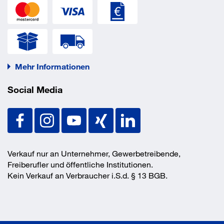
Ausführung Tischplatte
Halbkreis
Farbe Gestell
silber
Kabelauslass
nein
Kabelwanne
nein
Material Tischplatte
Spanplatte, beschichtet
Plattenfarbe
ahorn
Mehr Informationen
Plattenstärke
25 mm
Social Media
EAN/GTIN
4038933045979
Verkauf nur an Unternehmer, Gewerbetreibende,
Freiberufler und öffentliche Institutionen.
Kein Verkauf an Verbraucher i.S.d. § 13 BGB.