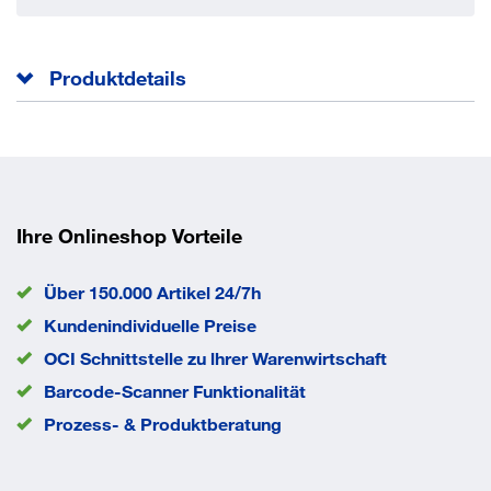
Produktdetails
Kunststoff-Doppelrolle, schwarz
Harte Lauffläche für weiche Böden
Bauhöhe
49 mm
Ihre Onlineshop Vorteile
Farbe Lauffläche
schwarz
Gewindestift
M8x15
Über 150.000 Artikel 24/7h
Material Felge
Kunststoff
Kundenindividuelle Preise
Material Gehäuse
Kunststoff
OCI Schnittstelle zu lhrer Warenwirtschaft
Material Lauffläche
Kunststoff
Barcode-Scanner Funktionalität
Rad-Ø
40 mm
Radbreite
38 mm
Prozess- & Produktberatung
Rollentyp
Lenkrolle mit Feststeller
Traglast
30 kg