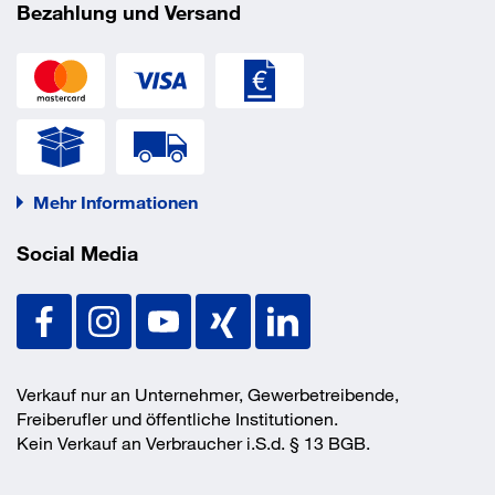
Bezahlung und Versand
VE
8 Stück
EAN/GTIN
4021885110123
Mehr Informationen
Social Media
Verkauf nur an Unternehmer, Gewerbetreibende,
Freiberufler und öffentliche Institutionen.
Kein Verkauf an Verbraucher i.S.d. § 13 BGB.