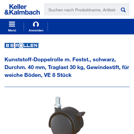
t
t
e
e
x
x
t
t
.
.
s
s
Menü
Anmelden
k
k
i
i
p
p
T
T
Kunststoff-Doppelrolle m. Festst., schwarz,
o
o
C
N
Durchm. 40 mm, Traglast 30 kg, Gewindestift, für
o
a
weiche Böden, VE 8 Stück
n
v
t
i
e
g
n
a
t
t
i
o
n