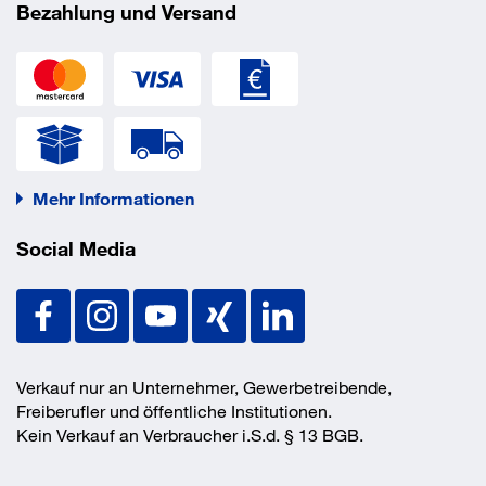
Bezahlung und Versand
Plattengröße
138x110 mm
Rad-Ø
200 mm
Radbreite
50 mm
Radlager
Kugellager
Rollentyp
Lenkrolle
Schraubloch-Ø
11 mm
Schraublochentfernung
105x80 mm
Mehr Informationen
Traglast
400 kg
EAN/GTIN
4021885076061
Social Media
Verkauf nur an Unternehmer, Gewerbetreibende,
Freiberufler und öffentliche Institutionen.
Kein Verkauf an Verbraucher i.S.d. § 13 BGB.