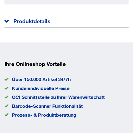
Produktdetails
Gabel aus Stahlblech, verzinkt
Zweireihiger Kugelkranz im Gabelkopf
Lauffläche aus Polyurethan
Hohe Belastbarkeit
Ihre Onlineshop Vorteile
Robust und abriebfest
Aluminiumfelge
Über 150.000 Artikel 24/7h
Kugellager
Kundenindividuelle Preise
Bauhöhe
235 mm
OCI Schnittstelle zu lhrer Warenwirtschaft
Befestigungsart
Schraubplatte
Barcode-Scanner Funktionalität
Farbe Lauffläche
orange
Prozess- & Produktberatung
Material Felge
Aluminium
Material Gehäuse
Stahlblech
Material Lauffläche
Polyurethan