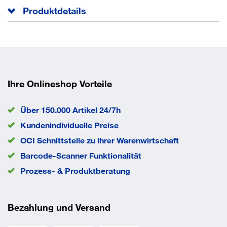
Produktdetails
Zur losen Auflage auf den Auszugrahmen
2 mm stark
Mit 3-seitigem Abrollrand, 30 mm hoch
Farbe RAL 5012 lichtblau Teilauszug, für B x T 1090 x
Ihre Onlineshop Vorteile
1060 mm
Über 150.000 Artikel 24/7h
Kundenindividuelle Preise
OCI Schnittstelle zu lhrer Warenwirtschaft
Barcode-Scanner Funktionalität
Prozess- & Produktberatung
Bezahlung und Versand