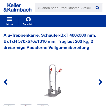
t
t
e
e
x
x
t
t
.
.
s
s
Menü
Anmelden
k
k
i
i
Alu-Treppenkarre, Schaufel-BxT 480x300 mm,
p
p
BxTxH 570x676x1310 mm, Traglast 200 kg, 2
T
T
o
o
dreiarmige Radsterne Vollgummibereifung
C
N
o
a
n
v
t
i
e
g
n
a
t
t
i
o
n