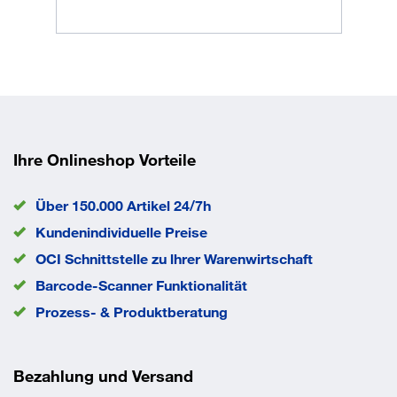
Rad-Ø
160 mm
Schaufel Tiefe
295 mm
Traglast
200 kg
Treppengängig
ja
EAN/GTIN
4035694007673
Ihre Onlineshop Vorteile
Über 150.000 Artikel 24/7h
Kundenindividuelle Preise
OCI Schnittstelle zu lhrer Warenwirtschaft
Barcode-Scanner Funktionalität
Prozess- & Produktberatung
Bezahlung und Versand