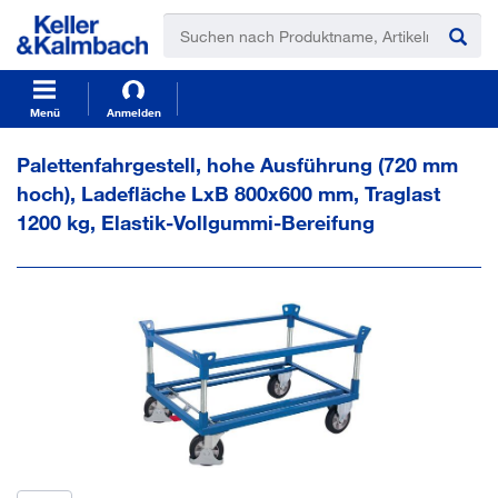
t
t
e
e
x
x
t
t
.
.
s
s
Menü
Anmelden
k
k
i
i
Palettenfahrgestell, hohe Ausführung (720 mm
p
p
hoch), Ladefläche LxB 800x600 mm, Traglast
T
T
o
o
1200 kg, Elastik-Vollgummi-Bereifung
C
N
o
a
n
v
t
i
e
g
n
a
t
t
i
o
n