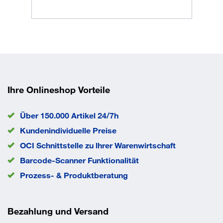
Farbe
RAL 5010 enzianblau
Gewicht
45,0 kg
Ladefläche Breite
600 mm
Ladefläche Länge
800 mm
Ladehöhe
650 mm
Rad-Ø
200 mm
Traglast
1200 kg
Ihre Onlineshop Vorteile
EAN/GTIN
4035694008915
Über 150.000 Artikel 24/7h
Kundenindividuelle Preise
OCI Schnittstelle zu lhrer Warenwirtschaft
Barcode-Scanner Funktionalität
Prozess- & Produktberatung
Bezahlung und Versand