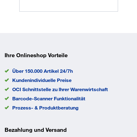
Bereifung
Thermoplastisches
Vollgummi, spurlos
Farbe
RAL 5010 enzianblau
Gewicht
25,0 kg
Ladefläche Breite
600 mm
Ladefläche Länge
800 mm
Ladehöhe
280 mm
Rad-Ø
Ihre Onlineshop Vorteile
200 mm
Traglast
500 kg
EAN/GTIN
4035694008823
Über 150.000 Artikel 24/7h
Kundenindividuelle Preise
OCI Schnittstelle zu lhrer Warenwirtschaft
Barcode-Scanner Funktionalität
Prozess- & Produktberatung
Bezahlung und Versand