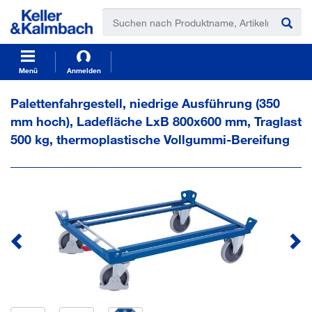
t
t
e
e
x
x
t
t
.
.
s
s
Menü
Anmelden
k
k
i
i
Palettenfahrgestell, niedrige Ausführung (350
p
p
mm hoch), Ladefläche LxB 800x600 mm, Traglast
T
T
o
o
500 kg, thermoplastische Vollgummi-Bereifung
C
N
o
a
n
v
t
i
e
g
n
a
t
t
i
o
n