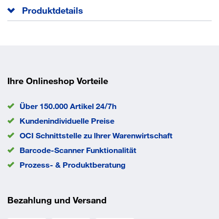
Produktdetails
Zum Längstransport von großflächigen Holz- und
Kunststoffplatten
Stabile Schweißkonstruktion
Schaufelblech zum Stützbügel hin abfallend auf die
Ihre Onlineshop Vorteile
Unterkonstruktion geschweißt
RAL 5010 enzianblau pulverbeschichtet
Über 150.000 Artikel 24/7h
Schlag- und kratzfest
Kundenindividuelle Preise
Stahlblechfelgen mit Präzisions-Rillenkugellager
Mit variabler Plattensicherung
OCI Schnittstelle zu lhrer Warenwirtschaft
Plattenstapel max. 200 x 1500 mm
Barcode-Scanner Funktionalität
Anlieferung
Prozess- & Produktberatung
zerlegt
Ausführung Plattenroller
Plattform
Bereifung
Luft
Bezahlung und Versand
Farbe
RAL 5007 brillantblau
Gesamthöhe
1425 mm