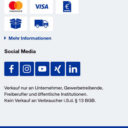
Gesamtlänge
1260 mm
Ladefläche Breite
200 mm
Ladefläche Länge
500 mm
Rad-Ø
260 mm
Schiebebügel
ja
Mehr Informationen
Traglast
250 kg
EAN/GTIN
4035694010581
Social Media
Verkauf nur an Unternehmer, Gewerbetreibende,
Freiberufler und öffentliche Institutionen.
Kein Verkauf an Verbraucher i.S.d. § 13 BGB.