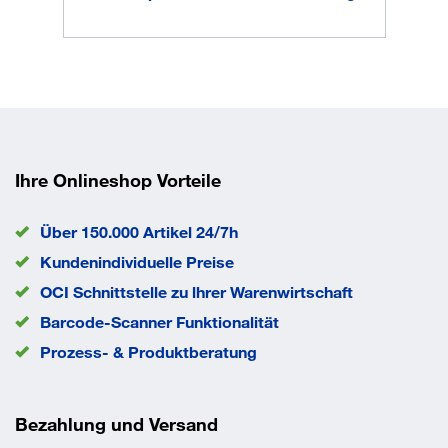
Aussenmaß Höhe
1125 mm
Außenmaß Länge
935 mm
Bereifung
Thermoplastisches
Vollgummi, spurlos
Farbe Gestell
RAL 5010 Enzianblau
Gewicht
52,5 kg
Ladefläche Breite
610 mm
Ihre Onlineshop Vorteile
Ladefläche Länge
825 mm
Ladeflächenausrichtung
neigbar
Rad-Ø
Über 150.000 Artikel 24/7h
125 mm
Traglast
200 kg
Kundenindividuelle Preise
EAN/GTIN
4035694007970
OCI Schnittstelle zu lhrer Warenwirtschaft
Barcode-Scanner Funktionalität
Prozess- & Produktberatung
Bezahlung und Versand