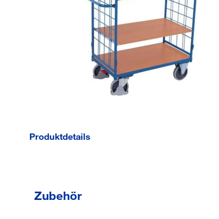
Produktdetails
Schweißkonstruktion aus Stahlrohr und
Profilstahl im Baukastensystem
Zubehör
RAL 5010 enzianblau pulverbeschichtet
Schlag- und kratzfest
2 Stirnwände, vergittert 120 x 120 mm