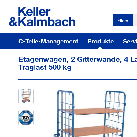
text.skipToContent
text.skipToNavigation
Alle
C-Teile-Management
Produkte
Serv
Etagenwagen, 2 Gitterwände, 4 
Traglast 500 kg