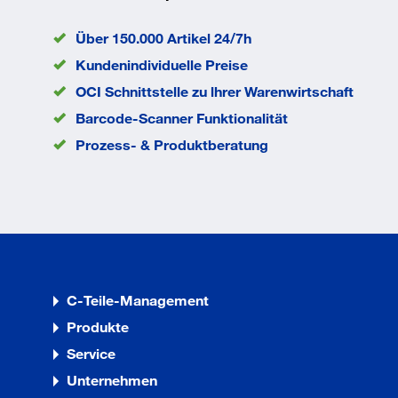
Gewicht
102,5 kg
Über 150.000 Artikel 24/7h
Ladefläche Breite
800 mm
Kundenindividuelle Preise
Ladefläche Länge
1.200 mm
Material Gestell
Stahl
OCI Schnittstelle zu lhrer Warenwirtschaft
Material Ladefläche
Holzwerkstoff
Barcode-Scanner Funktionalität
Rad-Ø
200 mm
Prozess- & Produktberatung
Traglast
500 kg
EAN/GTIN
4035694000889
C-Teile-Management
Produkte
Service
Unternehmen