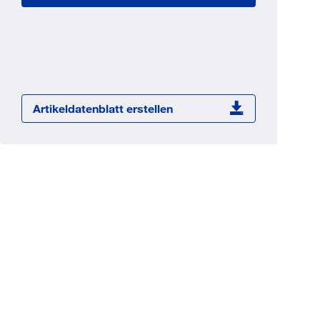
Jetzt registrieren
ber 100.000 Artikel 24/7h
undenindividuelle Preise
CI Schnittstelle zu lhrer
Warenwirtschaft
Artikeldatenblatt erstellen
Barcode-Scanner Funktionalität
Prozess- & Produktberatung