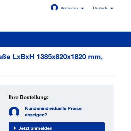
Anmelden
Deutsch
maße LxBxH 1385x820x1820 mm,
Angemeldet bleiben
Anmelden
Ihre Bestellung:
swort vergessen?
Kundenindividuelle Preise
anzeigen?
 sind noch kein Kunde
Jetzt anmelden