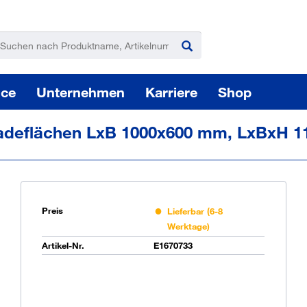
ice
Unternehmen
Karriere
Shop
adeflächen LxB 1000x600 mm, LxBxH 1
Preis
Lieferbar (6-8
Werktage)
Pas
Artikel-Nr.
E1670733
Sie