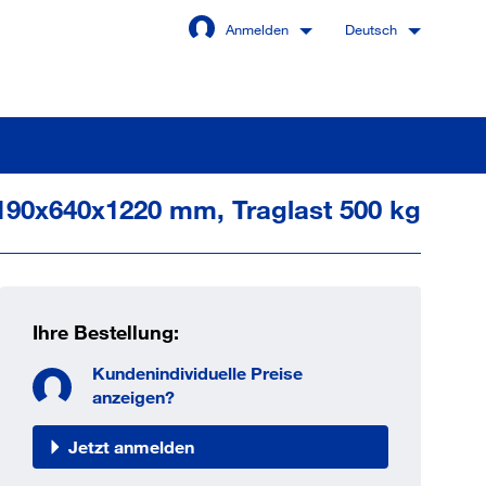
Anmelden
Deutsch
190x640x1220 mm, Traglast 500 kg
Angemeldet bleiben
Anmelden
Ihre Bestellung:
swort vergessen?
Kundenindividuelle Preise
anzeigen?
Jetzt anmelden
 sind noch kein Kunde