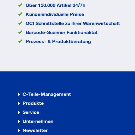
Über 150.000 Artikel 24/7h
Gewicht
73,0 kg
Ladefläche Breite
600 mm
Kundenindividuelle Preise
Ladefläche Länge
1.000 mm
OCI Schnittstelle zu lhrer Warenwirtschaft
Material Gestell
Stahl
Barcode-Scanner Funktionalität
Material Ladefläche
Holzwerkstoff
Prozess- & Produktberatung
Rad-Ø
200 mm
Traglast
500 kg
EAN/GTIN
4035694009585
C-Teile-Management
Produkte
Service
Unternehmen
Newsletter