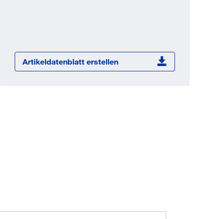
Jetzt registrieren
ber 100.000 Artikel 24/7h
undenindividuelle Preise
CI Schnittstelle zu lhrer
Artikeldatenblatt erstellen
Warenwirtschaft
Barcode-Scanner Funktionalität
Prozess- & Produktberatung