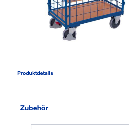
Produktdetails
Schweißkonstruktion aus Stahlrohr und
Profilstahl im Baukastensystem
Zubehör
RAL 5010 enzianblau pulverbeschichtet
Schlag- und kratzfest
2 Stirnwände und 2 enhängbare
Längswände, vergittert 120 x 120 mm