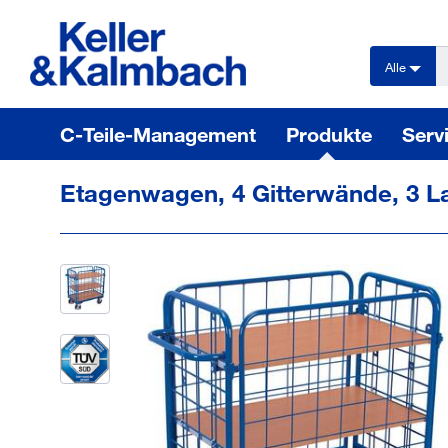
text.skipToContent
text.skipToNavigation
Alle
C-Teile-Management
Produkte
Serv
Etagenwagen, 4 Gitterwände, 3 L